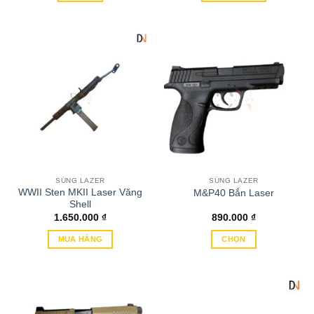
Sản
phẩm
phẩm
phẩm
này
có
nhiều
biến
thể.
Các
tùy
chọn
có
thể
SÚNG LAZER
SÚNG LAZER
được
WWII Sten MKII Laser Văng
M&P40 Bắn Laser
chọn
Shell
trên
1.650.000
₫
890.000
₫
trang
MUA HÀNG
CHỌN
sản
Sản
phẩm
phẩm
này
có