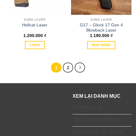
chọn
có
thể
SÚNG LAZER
SÚNG LAZER
được
G17 – Glock 17 Gen 4
Hellcat Laser
chọn
Blowback Laser
trên
1.200.000
₫
1.190.000
₫
trang
CHỌN
MUA HÀNG
sản
Sản
phẩm
phẩm
này
1
2
có
nhiều
biến
thể.
XEM LẠI DANH MỤC
Các
tùy
TRANG CHỦ
chọn
có
TẤT CẢ SẢN PHẨM
thể
được
KIẾN THỨC VỀ SÚNG
chọn