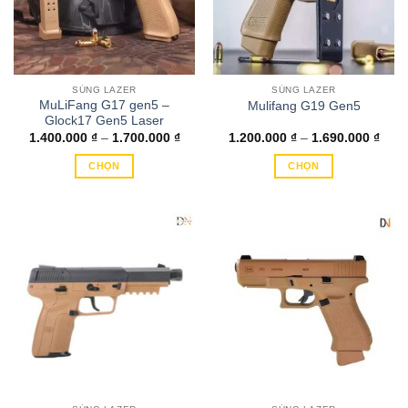
SÚNG LAZER
SÚNG LAZER
MuLiFang G17 gen5 –
Mulifang G19 Gen5
Glock17 Gen5 Laser
Khoảng
Kho
1.400.000
₫
–
1.700.000
₫
1.200.000
₫
–
1.690.000
₫
giá:
giá:
từ
từ
CHỌN
CHỌN
1.400.000 ₫
1.20
đến
đến
Sản
Sản
1.700.000 ₫
1.69
phẩm
phẩm
này
này
có
có
nhiều
nhiều
biến
biến
thể.
thể.
Các
Các
tùy
tùy
chọn
chọn
có
có
thể
thể