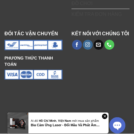
ĐỒ CHƠI
trên
trang
KIỂM TRA ĐƠN HÀNG
sản
phẩm
ĐỐI TÁC VẬN CHUYỂN
KẾT NỐI VỚI CHÚNG TÔI
PHƯƠNG THỨC THANH
TOÁN
×
Ai đó
Hồ Chí Minh
,
Việt Nam
mới mua sản phẩm
Liên hệ ngay!
Bia Cảm Ứng Laser - Đổi Màu Và Phát Âm…