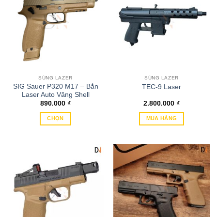
nhiều
biến
thể.
Các
tùy
chọn
có
thể
SÚNG LAZER
SÚNG LAZER
được
SIG Sauer P320 M17 – Bắn
TEC-9 Laser
chọn
Laser Auto Văng Shell
trên
890.000
₫
2.800.000
₫
trang
CHỌN
MUA HÀNG
sản
Sản
phẩm
phẩm
này
có
nhiều
biến
thể.
Các
tùy