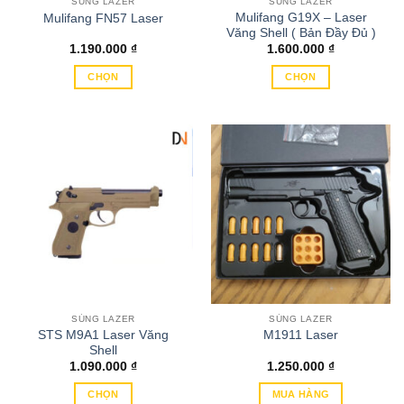
SÚNG LAZER
SÚNG LAZER
được
được
Mulifang G19X – Laser
Mulifang FN57 Laser
chọn
chọn
Văng Shell ( Bản Đầy Đủ )
trên
trên
1.190.000
₫
1.600.000
₫
trang
trang
CHỌN
CHỌN
sản
sản
Sản
Sản
phẩm
phẩm
phẩm
phẩm
này
này
có
có
nhiều
nhiều
biến
biến
thể.
thể.
Các
Các
tùy
tùy
chọn
chọn
có
có
thể
thể
SÚNG LAZER
SÚNG LAZER
được
được
STS M9A1 Laser Văng
M1911 Laser
chọn
chọn
Shell
trên
trên
1.090.000
₫
1.250.000
₫
trang
trang
CHỌN
MUA HÀNG
sản
sản