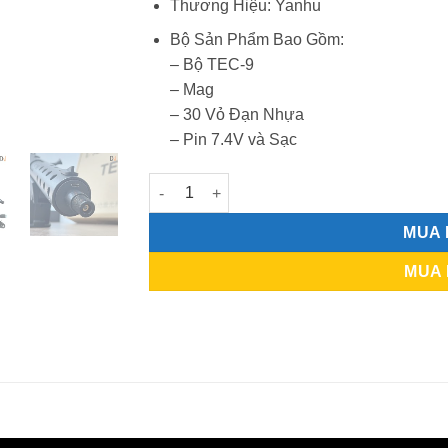
Thương Hiệu: Yanhu
Bộ Sản Phẩm Bao Gồm:
– Bộ TEC-9
– Mag
– 30 Vỏ Đạn Nhựa
– Pin 7.4V và Sạc
TEC-9 Laser số lượng
MUA
MUA