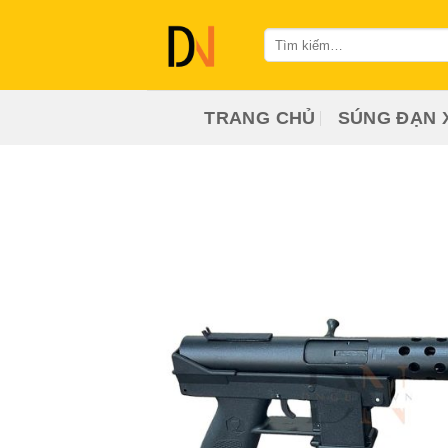
Bỏ
qua
Tìm
kiếm:
nội
dung
TRANG CHỦ
SÚNG ĐẠN 