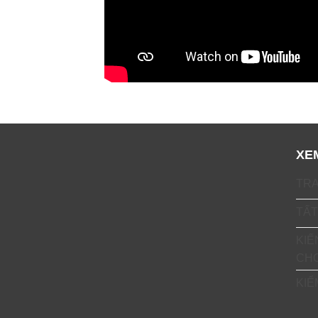
XE
TR
TẤT
KIẾ
CH
KIỂ