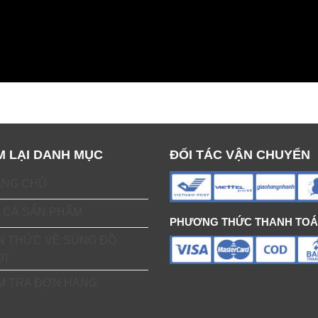
M LẠI DANH MỤC
ĐỐI TÁC VẬN CHUYỂN
ANG CHỦ
 CẢ SẢN PHẨM
PHƯƠNG THỨC THANH TO
N THỨC VỀ SÚNG ĐỒ
ƠI
M TRA ĐƠN HÀNG