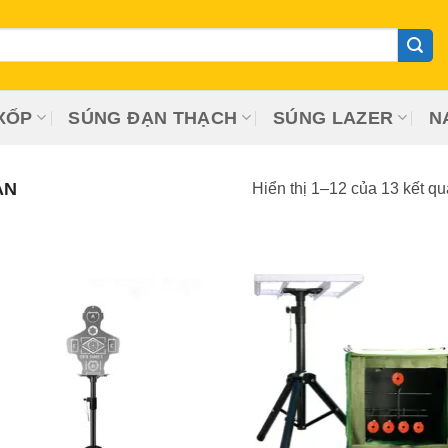
XỐP
SÚNG ĐẠN THẠCH
SÚNG LAZER
N
ẮN
Hiển thị 1–12 của 13 kết qu