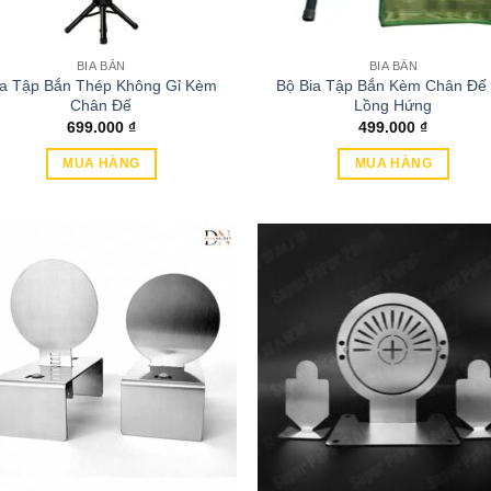
BIA BẮN
BIA BẮN
ia Tập Bắn Thép Không Gỉ Kèm
Bộ Bia Tập Bắn Kèm Chân Đế
Chân Đế
Lồng Hứng
699.000
₫
499.000
₫
MUA HÀNG
MUA HÀNG