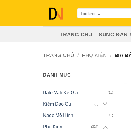
Bỏ
qua
Tìm
kiếm:
nội
dung
TRANG CHỦ
SÚNG ĐẠN 
TRANG CHỦ
/
PHỤ KIỆN
/
BIA B
DANH MỤC
Balo-Vali-Kệ-Giá
(11)
Kiếm Đạo Cụ
(2)
Nade Mô Hình
(11)
Phụ Kiện
(324)