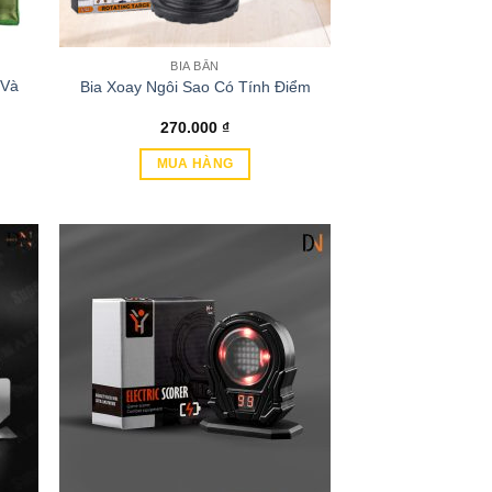
BIA BẮN
 Và
Bia Xoay Ngôi Sao Có Tính Điểm
270.000
₫
MUA HÀNG