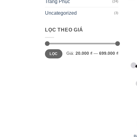
Trang Phục
(24)
Uncategorized
(3)
LỌC THEO GIÁ
Giá
Giá
Giá:
20.000 ₫
—
699.000 ₫
LỌC
tối
tối
thiểu
đa
B