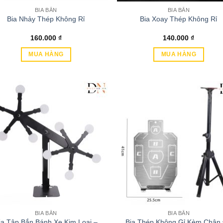
BIA BẮN
BIA BẮN
Bia Nhảy Thép Không Rỉ
Bia Xoay Thép Không Rỉ
160.000
₫
140.000
₫
MUA HÀNG
MUA HÀNG
BIA BẮN
BIA BẮN
ia Tập Bắn Bánh Xe Kim Loại –
Bia Thép Không Gỉ Kèm Chân