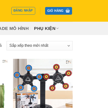
ĐĂNG NHẬP
GIỎ HÀNG
ADE MÔ HÌNH
PHỤ KIỆN
Đã
ả
sắp
xếp
theo
mới
nhất