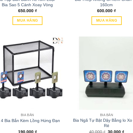
Bia Sao 5 Cánh Xoay Vòng
160cm
650.000
₫
600.000
₫
MUA HÀNG
MUA HÀNG
BIA BẮN
BIA BẮN
Bia Ngã Tự Bật Dậy Bằng lo Xo
 4 Bia Bắn Kèm Lồng Hứng Đạn
Rẻ
Giá
Giá
190.000
₫
40.000
₫
30.000
₫