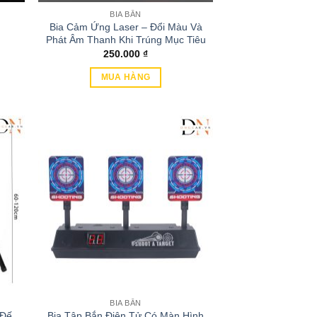
BIA BẮN
Bia Cảm Ứng Laser – Đổi Màu Và
Phát Âm Thanh Khi Trúng Mục Tiêu
250.000
₫
MUA HÀNG
BIA BẮN
 Đế
Bia Tập Bắn Điện Tử Có Màn Hình