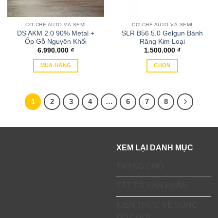
có
thể
CƠ CHẾ AUTO VÀ SEMI
CƠ CHẾ AUTO VÀ SEMI
được
DS AKM 2.0 90% Metal +
SLR B56 5.0 Gelgun Bánh
chọn
Ốp Gỗ Nguyên Khối
Răng Kim Loại
trên
6.990.000
₫
1.500.000
₫
trang
MUA HÀNG
CHỌN
sản
Sản
phẩm
phẩm
này
1
2
3
4
…
6
7
8
có
nhiều
biến
thể.
XEM LẠI DANH MỤC
Các
tùy
TRANG CHỦ
chọn
có
TẤT CẢ SẢN PHẨM
thể
được
KIẾN THỨC VỀ SÚNG
chọn
ĐỒ CHƠI