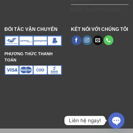
trên
trang
KIỂM TRA ĐƠN HÀNG
sản
phẩm
ĐỐI TÁC VẬN CHUYỂN
KẾT NỐI VỚI CHÚNG TÔI
PHƯƠNG THỨC THANH
TOÁN
Liên hệ ngay!