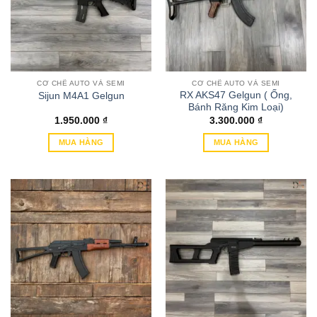
CƠ CHẾ AUTO VÀ SEMI
CƠ CHẾ AUTO VÀ SEMI
RX AKS47 Gelgun ( Ống,
Sijun M4A1 Gelgun
Bánh Răng Kim Loại)
1.950.000
₫
3.300.000
₫
MUA HÀNG
MUA HÀNG