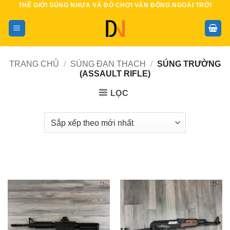
THẾ GIỚI SÚNG NHỰA VÀ ĐỒ CHƠI VẬN ĐỘNG NGOÀI TRỜI
Bỏ
qua
nội
dung
TRANG CHỦ
/
SÚNG ĐẠN THẠCH
/
SÚNG TRƯỜNG
(ASSAULT RIFLE)
LỌC