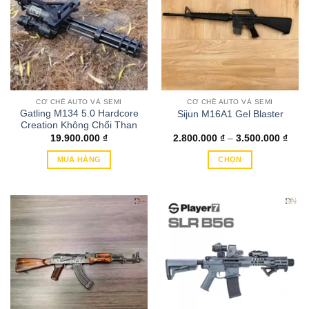
CƠ CHẾ AUTO VÀ SEMI
CƠ CHẾ AUTO VÀ SEMI
Gatling M134 5.0 Hardcore
Sijun M16A1 Gel Blaster
Creation Không Chổi Than
Kho
19.900.000
₫
2.800.000
₫
–
3.500.000
₫
giá:
từ
MUA HÀNG
CHỌN
2.80
đến
Sản
3.50
phẩm
này
có
nhiều
biến
thể.
Các
tùy
chọn