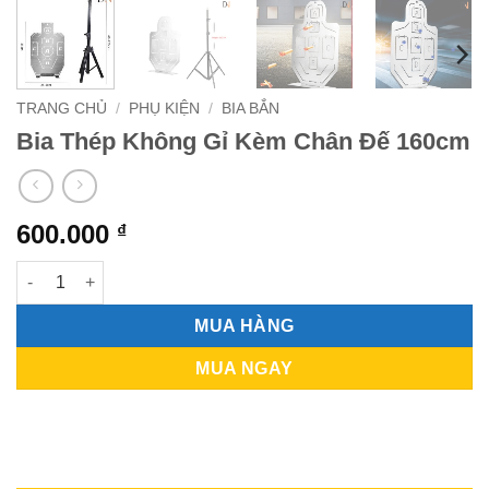
TRANG CHỦ
/
PHỤ KIỆN
/
BIA BẮN
Bia Thép Không Gỉ Kèm Chân Đế 160cm
600.000
₫
Bia Thép Không Gỉ Kèm Chân Đế 160cm số lượng
MUA HÀNG
MUA NGAY