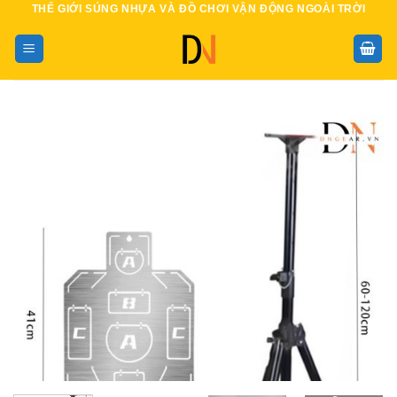
THẾ GIỚI SÚNG NHỰA VÀ ĐỒ CHƠI VẬN ĐỘNG NGOÀI TRỜI
Bỏ
qua
nội
dung