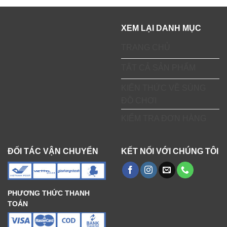
XEM LẠI DANH MỤC
TRANG CHỦ
TẤT CẢ SẢN PHẨM
KIẾN THỨC VỀ SÚNG
ĐỒ CHƠI
KIỂM TRA ĐƠN HÀNG
ĐỐI TÁC VẬN CHUYỂN
KẾT NỐI VỚI CHÚNG TÔI
PHƯƠNG THỨC THANH
TOÁN