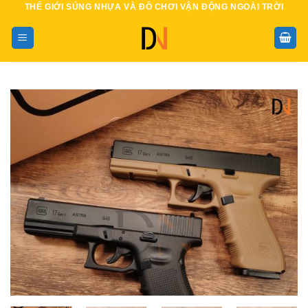
THẾ GIỚI SÚNG NHỰA VÀ ĐỒ CHƠI VẬN ĐỘNG NGOÀI TRỜI
Bỏ
qua
nội
dung