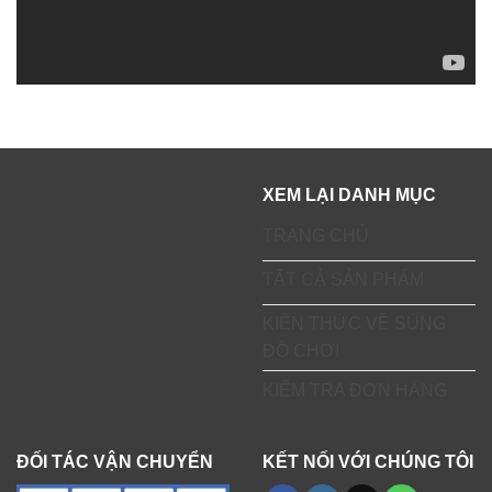
XEM LẠI DANH MỤC
TRANG CHỦ
TẤT CẢ SẢN PHẨM
KIẾN THỨC VỀ SÚNG
ĐỒ CHƠI
KIỂM TRA ĐƠN HÀNG
ĐỐI TÁC VẬN CHUYỂN
KẾT NỐI VỚI CHÚNG TÔI