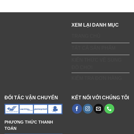
XEM LẠI DANH MỤC
TRANG CHỦ
TẤT CẢ SẢN PHẨM
KIẾN THỨC VỀ SÚNG
ĐỒ CHƠI
KIỂM TRA ĐƠN HÀNG
ĐỐI TÁC VẬN CHUYỂN
KẾT NỐI VỚI CHÚNG TÔI
PHƯƠNG THỨC THANH
TOÁN