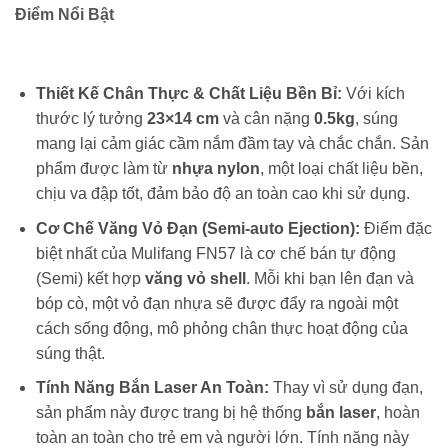
Điểm Nổi Bật
Thiết Kế Chân Thực & Chất Liệu Bền Bỉ:
Với kích
thước lý tưởng
23×14 cm
và cân nặng
0.5kg
, súng
mang lại cảm giác cầm nắm đầm tay và chắc chắn. Sản
phẩm được làm từ
nhựa nylon
, một loại chất liệu bền,
chịu va đập tốt, đảm bảo độ an toàn cao khi sử dụng.
Cơ Chế Văng Vỏ Đạn (Semi-auto Ejection):
Điểm đặc
biệt nhất của Mulifang FN57 là cơ chế bán tự động
(Semi) kết hợp
văng vỏ shell
. Mỗi khi bạn lên đạn và
bóp cò, một vỏ đạn nhựa sẽ được đẩy ra ngoài một
cách sống động, mô phỏng chân thực hoạt động của
súng thật.
Tính Năng Bắn Laser An Toàn:
Thay vì sử dụng đạn,
sản phẩm này được trang bị hệ thống
bắn laser
, hoàn
toàn an toàn cho trẻ em và người lớn. Tính năng này