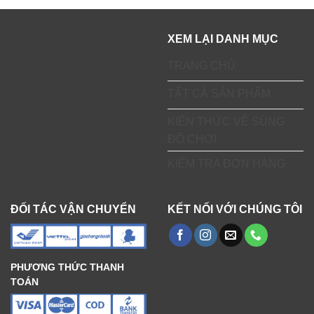
XEM LẠI DANH MỤC
TRANG CHỦ
TẤT CẢ SẢN PHẨM
KIẾN THỨC VỀ SÚNG
ĐỒ CHƠI
KIỂM TRA ĐƠN HÀNG
ĐỐI TÁC VẬN CHUYỂN
KẾT NỐI VỚI CHÚNG TÔI
PHƯƠNG THỨC THANH
TOÁN