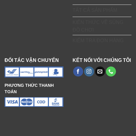
TẤT CẢ SẢN PHẨM
KIẾN THỨC VỀ SÚNG
ĐỒ CHƠI
KIỂM TRA ĐƠN HÀNG
ĐỐI TÁC VẬN CHUYỂN
KẾT NỐI VỚI CHÚNG TÔI
PHƯƠNG THỨC THANH
TOÁN