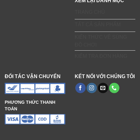
XEM LẠI DANH MỤC
TRANG CHỦ
TẤT CẢ SẢN PHẨM
KIẾN THỨC VỀ SÚNG
ĐỒ CHƠI
KIỂM TRA ĐƠN HÀNG
ĐỐI TÁC VẬN CHUYỂN
KẾT NỐI VỚI CHÚNG TÔI
PHƯƠNG THỨC THANH
TOÁN