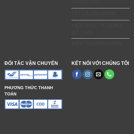
TRANG CHỦ
TẤT CẢ SẢN PHẨM
KIẾN THỨC VỀ SÚNG
ĐỒ CHƠI
KIỂM TRA ĐƠN HÀNG
ĐỐI TÁC VẬN CHUYỂN
KẾT NỐI VỚI CHÚNG TÔI
PHƯƠNG THỨC THANH
TOÁN