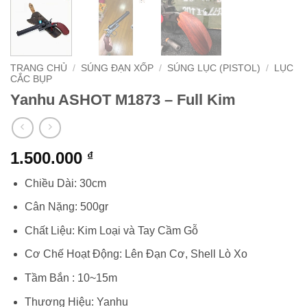
TRANG CHỦ
/
SÚNG ĐẠN XỐP
/
SÚNG LỤC (PISTOL)
/
LỤC
CẮC BỤP
Yanhu ASHOT M1873 – Full Kim
1.500.000
₫
Chiều Dài: 30cm
Cân Nặng: 500gr
Chất Liệu: Kim Loại và Tay Cầm Gỗ
Cơ Chế Hoạt Động: Lên Đạn Cơ, Shell Lò Xo
Tầm Bắn : 10~15m
Thương Hiệu: Yanhu