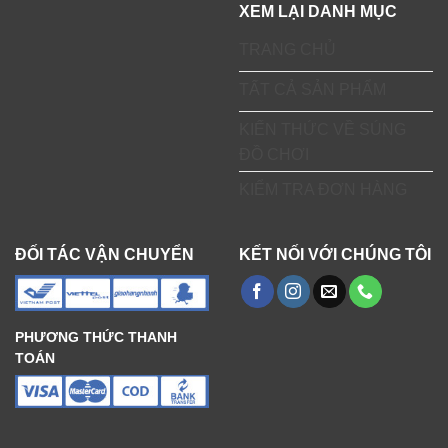
XEM LẠI DANH MỤC
TRANG CHỦ
TẤT CẢ SẢN PHẨM
KIẾN THỨC VỀ SÚNG
ĐỒ CHƠI
KIỂM TRA ĐƠN HÀNG
ĐỐI TÁC VẬN CHUYỂN
KẾT NỐI VỚI CHÚNG TÔI
PHƯƠNG THỨC THANH
TOÁN