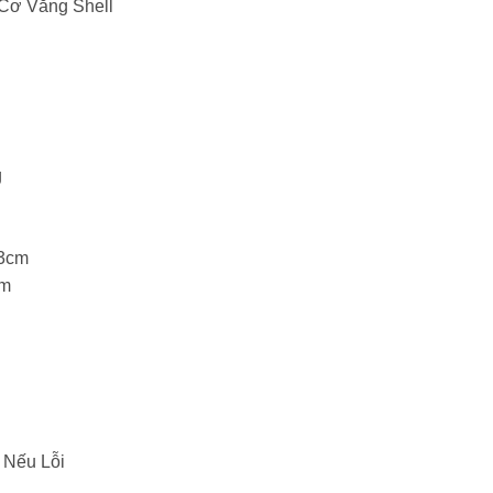
Cơ Văng Shell
g
.3cm
cm
 Nếu Lỗi