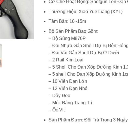
Cơ Chế Hoạt Động: Shotgun Lên Đạn 
Thương Hiệu: Xiao Yue Liang (XYL)
Tầm Bắn: 10~15m
Bộ Sản Phẩm Bao Gồm:
– Bộ Súng M870P
– Đai Nhựa Gắn Shell Dự Bị Bên Hôn
– Đai Vải Gắn Shell Dự Bị Ở Dưới
– 2 Rail Kim Loại
– 5 Shell Cho Đạn Xốp Đường Kính 1
– 5 shell Cho Đạn Xốp Đường Kính 1
– 10 Viên Đạn Lớn
– 12 Viên Đạn Nhỏ
– Dây Đeo
– Móc Báng Trang Trí
– Ốc Vít
Sản Phẩm Được Đổi Trả Trong 3 Ngày