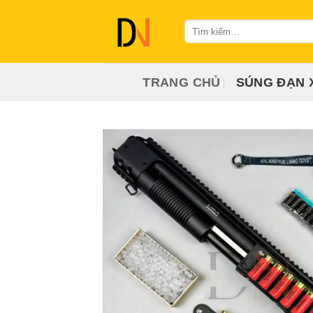
Bỏ
qua
Tìm
kiếm:
nội
dung
TRANG CHỦ
SÚNG ĐẠN 