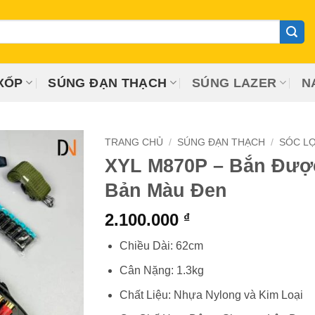
XỐP
SÚNG ĐẠN THẠCH
SÚNG LAZER
N
TRANG CHỦ
/
SÚNG ĐẠN THẠCH
/
SÓC L
XYL M870P – Bắn Được
Bản Màu Đen
2.100.000
₫
Chiều Dài: 62cm
Cân Nặng: 1.3kg
Chất Liệu: Nhựa Nylong và Kim Loại