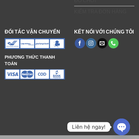
ĐỒ CHƠI
KIỂM TRA ĐƠN HÀNG
ĐỐI TÁC VẬN CHUYỂN
KẾT NỐI VỚI CHÚNG TÔI
PHƯƠNG THỨC THANH
TOÁN
Liên hệ ngay!