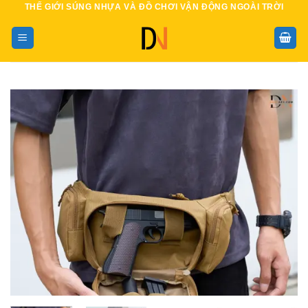
THẾ GIỚI SÚNG NHỰA VÀ ĐỒ CHƠI VẬN ĐỘNG NGOÀI TRỜI
Bỏ
qua
nội
dung