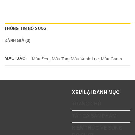
THÔNG TIN BỔ SUNG
ĐÁNH GIÁ (0)
MÀU SẮC
Màu Đen, Màu Tan, Màu Xanh Lục, Màu Camo
XEM LẠI DANH MỤC
TRANG CHỦ
TẤT CẢ SẢN PHẨM
KIẾN THỨC VỀ SÚNG