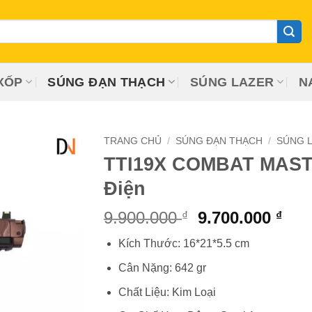
XỐP
SÚNG ĐẠN THẠCH
SÚNG LAZER
N
TRANG CHỦ
/
SÚNG ĐẠN THẠCH
/
SÚNG L
TTI19X COMBAT MAST
Điện
Giá
Giá
9.900.000
9.700.000
₫
₫
gốc
hiệ
Kích Thước: 16*21*5.5 cm
là:
tại
9.900.000 ₫.
là:
Cân Nặng: 642 gr
9.70
Chất Liệu: Kim Loại