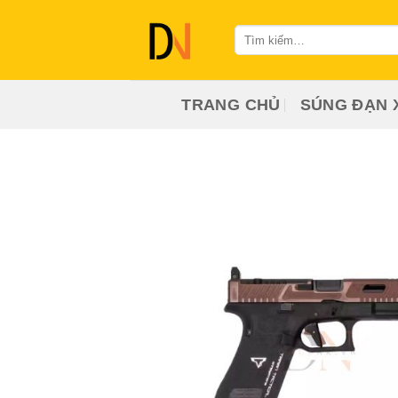
Bỏ
qua
Tìm
kiếm:
nội
dung
TRANG CHỦ
SÚNG ĐẠN 