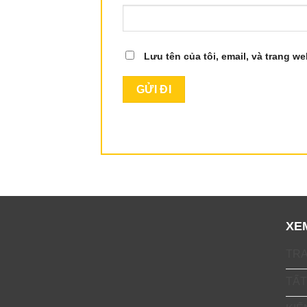
Lưu tên của tôi, email, và trang we
XE
TR
TẤT