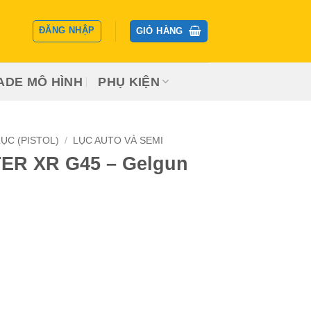
ĐĂNG NHẬP
GIỎ HÀNG
ADE MÔ HÌNH
PHỤ KIỆN
ỤC (PISTOL)
/
LỤC AUTO VÀ SEMI
ER XR G45 – Gelgun
n
0.000 ₫.