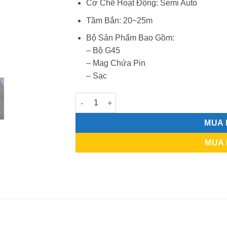
Cơ Chế Hoạt Động: Semi Auto
Tầm Bắn: 20~25m
Bộ Sản Phẩm Bao Gồm:
– Bộ G45
– Mag Chứa Pin
– Sạc
TTI19X COMBAT MASTER XR G45 - Gelgun Đ
MUA
MUA