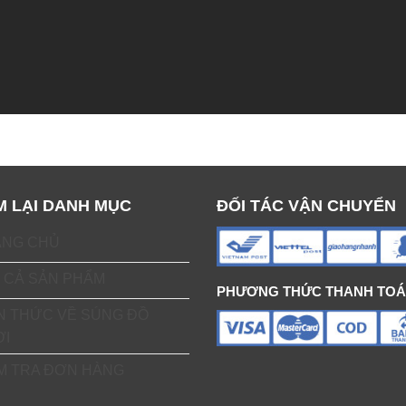
M LẠI DANH MỤC
ĐỐI TÁC VẬN CHUYỂN
ANG CHỦ
 CẢ SẢN PHẨM
PHƯƠNG THỨC THANH TO
N THỨC VỀ SÚNG ĐỒ
ƠI
M TRA ĐƠN HÀNG