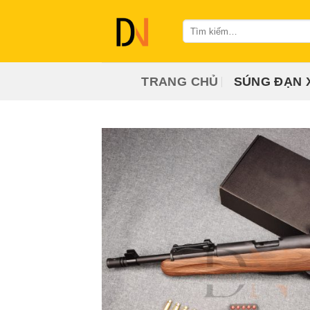
Bỏ
qua
Tìm
kiếm:
nội
dung
TRANG CHỦ
SÚNG ĐẠN 