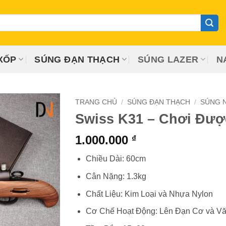
XỐP
SÚNG ĐẠN THẠCH
SÚNG LAZER
N
TRANG CHỦ
/
SÚNG ĐẠN THẠCH
/
SÚNG N
Swiss K31 – Chơi Đượ
1.000.000
₫
Chiều Dài: 60cm
Cân Nặng: 1.3kg
Chất Liệu: Kim Loại và Nhựa Nylon
Cơ Chế Hoạt Động: Lên Đạn Cơ và Vă