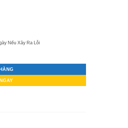
gày Nếu Xảy Ra Lỗi
 lượng
 HÀNG
 NGAY