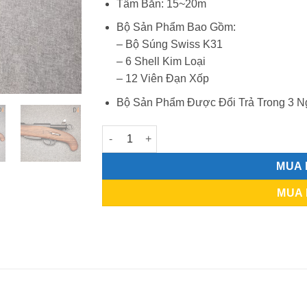
Tầm Bắn: 15~20m
Bộ Sản Phẩm Bao Gồm:
– Bộ Súng Swiss K31
– 6 Shell Kim Loại
– 12 Viên Đạn Xốp
Bộ Sản Phẩm Được Đổi Trả Trong 3 N
Swiss K31 - Chơi Được Cả Xốp và Thạch số
MUA
MUA