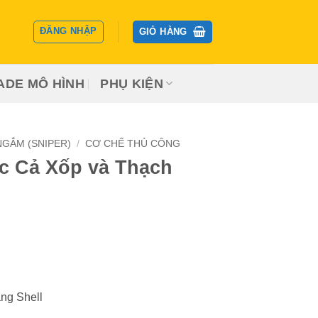
ĐĂNG NHẬP
GIỎ HÀNG
ADE MÔ HÌNH
PHỤ KIỆN
GẮM (SNIPER)
/
CƠ CHẾ THỦ CÔNG
c Cả Xốp và Thạch
ng Shell