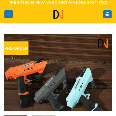
THẾ GIỚI SÚNG NHỰA VÀ ĐỒ CHƠI VẬN ĐỘNG NGOÀI TRỜI
Bỏ
qua
nội
dung
PRE-ORDER