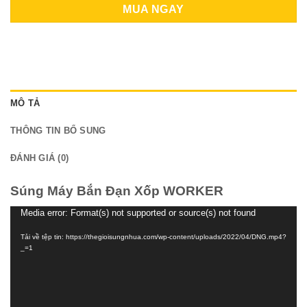
MUA NGAY
MÔ TẢ
THÔNG TIN BỔ SUNG
ĐÁNH GIÁ (0)
Súng Máy Bắn Đạn Xốp WORKER
Media error: Format(s) not supported or source(s) not found
Trình
chơi
Tải về tệp tin: https://thegioisungnhua.com/wp-content/uploads/2022/04/DNG.mp4?
Video
_=1