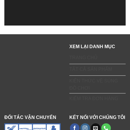
XEM LẠI DANH MỤC
TRANG CHỦ
TẤT CẢ SẢN PHẨM
KIẾN THỨC VỀ SÚNG
ĐỒ CHƠI
KIỂM TRA ĐƠN HÀNG
ĐỐI TÁC VẬN CHUYỂN
KẾT NỐI VỚI CHÚNG TÔI