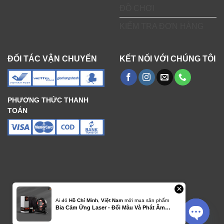
ĐỒ CHƠI
KIỂM TRA ĐƠN HÀNG
ĐỐI TÁC VẬN CHUYỂN
KẾT NỐI VỚI CHÚNG TÔI
PHƯƠNG THỨC THANH
TOÁN
×
Ai đó
Hồ Chí Minh
,
Việt Nam
mới mua sản phẩm
Bia Cảm Ứng Laser - Đổi Màu Và Phát Âm…
Liên hệ ngay!