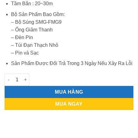
Tầm Bắn : 20~30m
Bộ Sản Phẩm Bao Gồm:
– Bộ Súng SMG-FMG9
– Ống Giảm Thanh
– Đèn Pin
– Túi Đạn Thạch Nhỏ
– Pin và Sạc
Sản Phẩm Được Đổi Trả Trong 3 Ngày Nếu Xảy Ra Lỗi
SMG - FMG9 Tiểu Liên Dạng Gấp Ngụy Trang Vali số lượng
MUA HÀNG
MUA NGAY