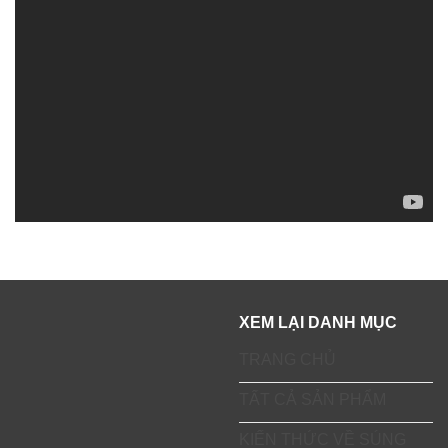
XEM LẠI DANH MỤC
TRANG CHỦ
TẤT CẢ SẢN PHẨM
KIẾN THỨC VỀ SÚNG