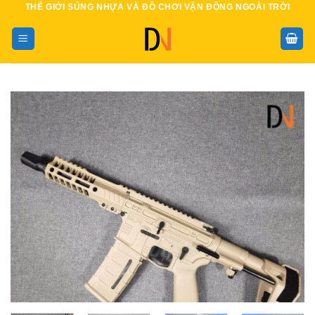
THẾ GIỚI SÚNG NHỰA VÀ ĐỒ CHƠI VẬN ĐỘNG NGOÀI TRỜI
Bỏ
qua
nội
dung