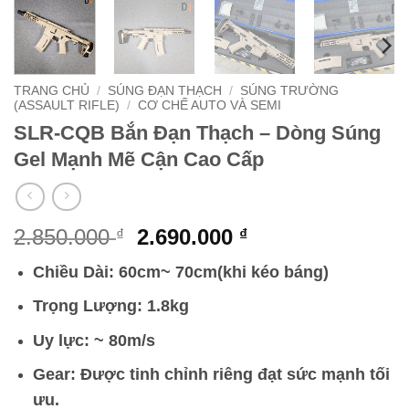
TRANG CHỦ
/
SÚNG ĐẠN THẠCH
/
SÚNG TRƯỜNG
(ASSAULT RIFLE)
/
CƠ CHẾ AUTO VÀ SEMI
SLR-CQB Bắn Đạn Thạch – Dòng Súng
Gel Mạnh Mẽ Cận Cao Cấp
Giá
Giá
2.850.000
2.690.000
₫
₫
gốc
hiện
Chiều Dài: 60cm~ 70cm(khi kéo báng)
là:
tại
2.850.000 ₫.
là:
Trọng Lượng: 1.8kg
2.690.000 ₫.
Uy lực: ~ 80m/s
Gear: Được tinh chỉnh riêng đạt sức mạnh tối
ưu.