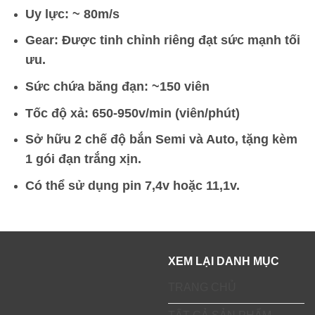
Uy lực: ~ 80m/s
Gear: Được tinh chỉnh riêng đạt sức mạnh tối
ưu.
Sức chứa băng đạn: ~150 viên
Tốc độ xả: 650-950v/min (viên/phút)
Sở hữu 2 chế độ bắn Semi và Auto, tặng kèm
1 gói đạn trắng xịn.
Có thể s
ử dụng pin 7,4v hoặc 11,1v.
XEM LẠI DANH MỤC
TRANG CHỦ