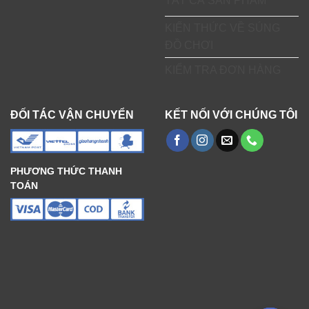
TẤT CẢ SẢN PHẨM
KIẾN THỨC VỀ SÚNG
ĐỒ CHƠI
KIỂM TRA ĐƠN HÀNG
ĐỐI TÁC VẬN CHUYỂN
KẾT NỐI VỚI CHÚNG TÔI
PHƯƠNG THỨC THANH
TOÁN