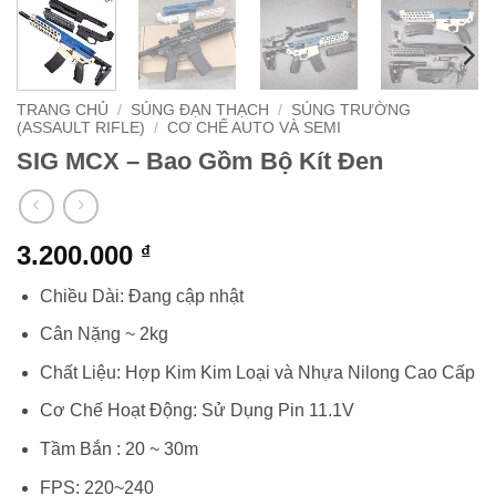
TRANG CHỦ
/
SÚNG ĐẠN THẠCH
/
SÚNG TRƯỜNG
(ASSAULT RIFLE)
/
CƠ CHẾ AUTO VÀ SEMI
SIG MCX – Bao Gồm Bộ Kít Đen
3.200.000
₫
Chiều Dài: Đang cập nhật
Cân Nặng ~ 2kg
Chất Liệu: Hợp Kim Kim Loại và Nhựa Nilong Cao Cấp
Cơ Chế Hoạt Động: Sử Dụng Pin 11.1V
Tầm Bắn : 20 ~ 30m
FPS: 220~240