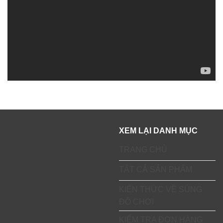
XEM LẠI DANH MỤC
TRANG CHỦ
TẤT CẢ SẢN PHẨM
KIẾN THỨC VỀ SÚNG
ĐỒ CHƠI
KIỂM TRA ĐƠN HÀNG