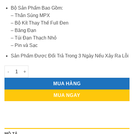
Bộ Sản Phẩm Bao Gồm:
– Thân Súng MPX
– Bộ Kít Thay Thế Full Đen
– Băng Đạn
– Túi Đạn Thạch Nhỏ
– Pin và Sạc
Sản Phẩm Được Đổi Trả Trong 3 Ngày Nếu Xảy Ra Lỗi
SIG MCX - Bao Gồm Bộ Kít Đen số lượng
MUA HÀNG
MUA NGAY
MÔ TẢ