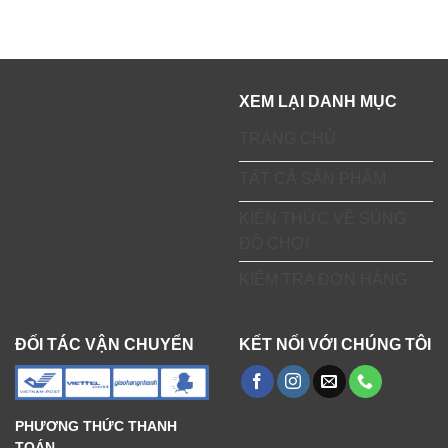
XEM LẠI DANH MỤC
TRANG CHỦ
TẤT CẢ SẢN PHẨM
KIẾN THỨC VỀ SÚNG
ĐỒ CHƠI
KIỂM TRA ĐƠN HÀNG
ĐỐI TÁC VẬN CHUYỂN
KẾT NỐI VỚI CHÚNG TÔI
PHƯƠNG THỨC THANH
TOÁN