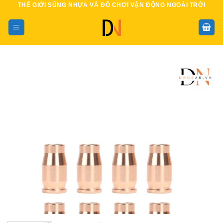
THẾ GIỚI SÚNG NHỰA VÀ ĐỒ CHƠI VẬN ĐỘNG NGOÀI TRỜI
Bỏ
qua
nội
dung