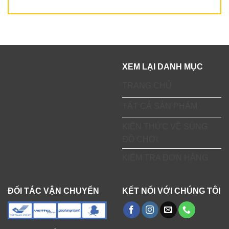
XEM LẠI DANH MỤC
TRANG CHỦ
TẤT CẢ SẢN PHẨM
KIẾN THỨC VỀ SÚNG
ĐỒ CHƠI
KIỂM TRA ĐƠN HÀNG
ĐỐI TÁC VẬN CHUYỂN
KẾT NỐI VỚI CHÚNG TÔI