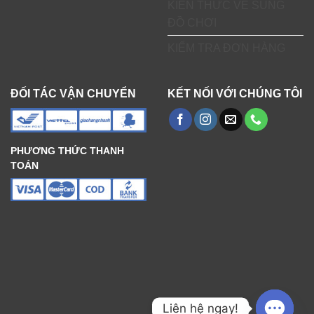
KIẾN THỨC VỀ SÚNG
ĐỒ CHƠI
KIỂM TRA ĐƠN HÀNG
ĐỐI TÁC VẬN CHUYỂN
KẾT NỐI VỚI CHÚNG TÔI
PHƯƠNG THỨC THANH
TOÁN
Liên hệ ngay!