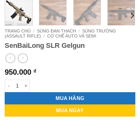
TRANG CHỦ
/
SÚNG ĐẠN THẠCH
/
SÚNG TRƯỜNG
(ASSAULT RIFLE)
/
CƠ CHẾ AUTO VÀ SEMI
SenBaiLong SLR Gelgun
950.000
₫
SenBaiLong SLR Gelgun số lượng
MUA HÀNG
MUA NGAY