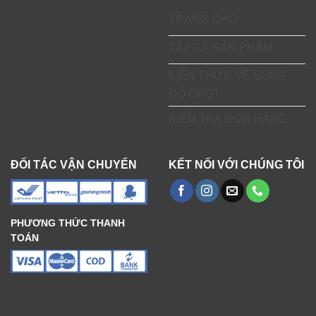
TRANG CHỦ
TẤT CẢ SẢN PHẨM
KIẾN THỨC VỀ SÚNG
ĐỒ CHƠI
KIỂM TRA ĐƠN HÀNG
ĐỐI TÁC VẬN CHUYỂN
KẾT NỐI VỚI CHÚNG TÔI
PHƯƠNG THỨC THANH
TOÁN