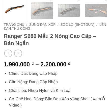
TRANG CHỦ
/
SÚNG ĐẠN XỐP
/
SÓC LỌ (SHOTGUN)
/
LÊN
ĐẠN THỦ CÔNG
Ranger S686 Mẫu 2 Nòng Cao Cấp –
Bản Ngắn
Khoảng
1.990.000
–
2.200.000
₫
₫
giá:
Chiều Dài: Đang Cập Nhập
từ
1.990.000 ₫
Cân Nặng: Đang Cập Nhập
đến
Chất Liệu: Nhựa Nylon và Kim Loại
2.200.000 ₫
Cơ Chế Hoạt Động: Bắn Đạn Xốp Văng Shell ( Xem Ở
VIdeo )