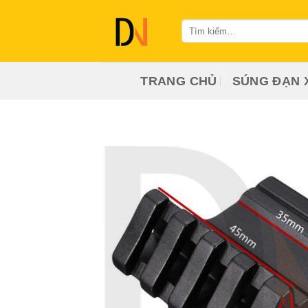
Bỏ
qua
Tìm
kiếm:
nội
dung
TRANG CHỦ
SÚNG ĐẠN 