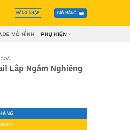
ĐĂNG NHẬP
GIỎ HÀNG
ADE MÔ HÌNH
PHỤ KIỆN
NGOÀI
Rail Lắp Ngắm Nghiêng
g số lượng
 HÀNG
 NGAY