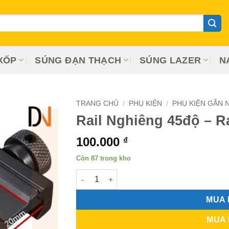
XỐP
SÚNG ĐẠN THẠCH
SÚNG LAZER
N
TRANG CHỦ
/
PHỤ KIỆN
/
PHỤ KIỆN GẮN 
Rail Nghiêng 45độ – 
100.000
₫
Còn 87 trong kho
Rail Nghiêng 45độ - Rail Lắp Ngắm Nghiên
MUA
MUA