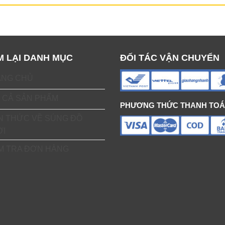
M LẠI DANH MỤC
ĐỐI TÁC VẬN CHUYỂN
ANG CHỦ
 CẢ SẢN PHẨM
PHƯƠNG THỨC THANH TO
N THỨC VỀ SÚNG ĐỒ
ƠI
M TRA ĐƠN HÀNG