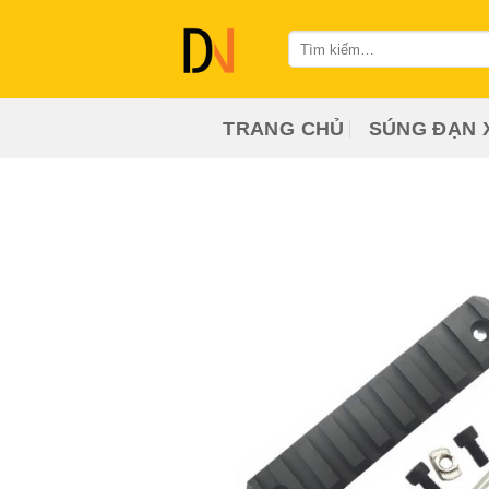
Bỏ
qua
Tìm
kiếm:
nội
dung
TRANG CHỦ
SÚNG ĐẠN 