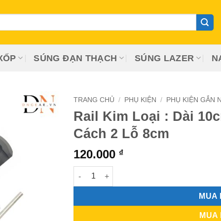
XỐP
SÚNG ĐẠN THẠCH
SÚNG LAZER
N
TRANG CHỦ
/
PHỤ KIỆN
/
PHỤ KIỆN GẮN 
Rail Kim Loại : Dài 1
Cách 2 Lỗ 8cm
120.000
₫
Rail Kim Loại : Dài 10cm, 9 Rãnh, Khoảng 
MUA
MUA