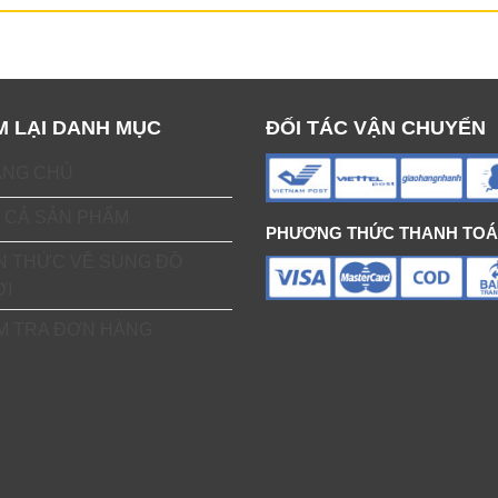
M LẠI DANH MỤC
ĐỐI TÁC VẬN CHUYỂN
ANG CHỦ
 CẢ SẢN PHẨM
PHƯƠNG THỨC THANH TO
N THỨC VỀ SÚNG ĐỒ
ƠI
M TRA ĐƠN HÀNG