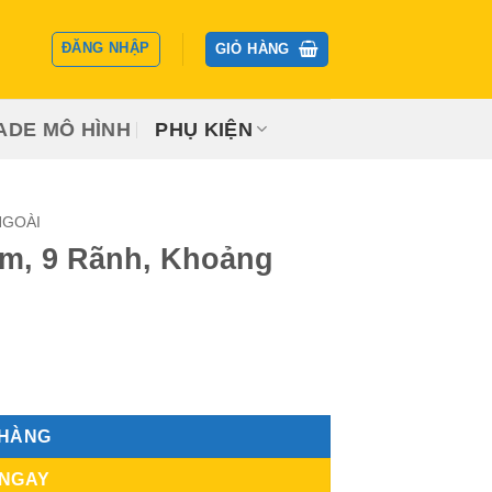
ĐĂNG NHẬP
GIỎ HÀNG
ADE MÔ HÌNH
PHỤ KIỆN
NGOÀI
0cm, 9 Rãnh, Khoảng
Cách 2 Lỗ 8cm số lượng
 HÀNG
 NGAY