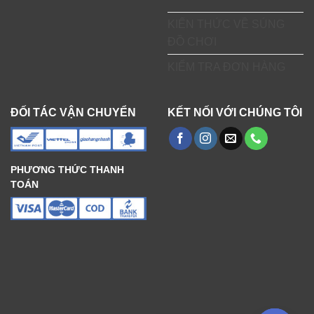
KIẾN THỨC VỀ SÚNG
ĐỒ CHƠI
KIỂM TRA ĐƠN HÀNG
ĐỐI TÁC VẬN CHUYỂN
KẾT NỐI VỚI CHÚNG TÔI
PHƯƠNG THỨC THANH
TOÁN