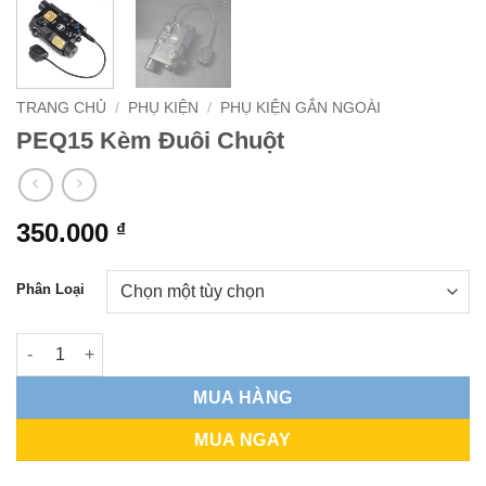
TRANG CHỦ
/
PHỤ KIỆN
/
PHỤ KIỆN GẮN NGOÀI
PEQ15 Kèm Đuôi Chuột
350.000
₫
Phân Loại
PEQ15 Kèm Đuôi Chuột số lượng
MUA HÀNG
MUA NGAY