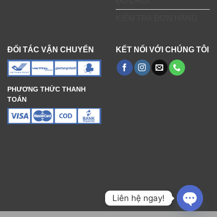
ĐỒ CHƠI
KIỂM TRA ĐƠN HÀNG
ĐỐI TÁC VẬN CHUYỂN
KẾT NỐI VỚI CHÚNG TÔI
PHƯƠNG THỨC THANH
TOÁN
Liên hệ ngay!