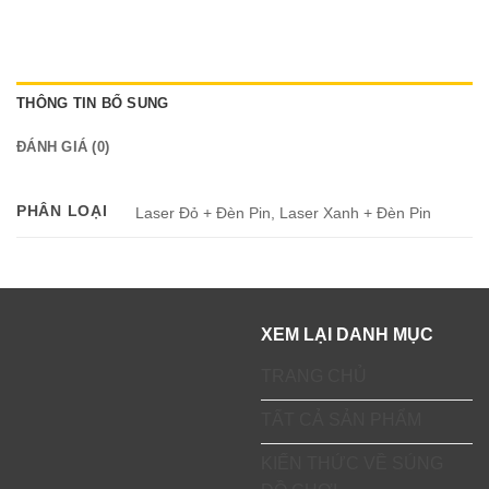
THÔNG TIN BỔ SUNG
ĐÁNH GIÁ (0)
PHÂN LOẠI
Laser Đỏ + Đèn Pin, Laser Xanh + Đèn Pin
XEM LẠI DANH MỤC
TRANG CHỦ
TẤT CẢ SẢN PHẨM
KIẾN THỨC VỀ SÚNG