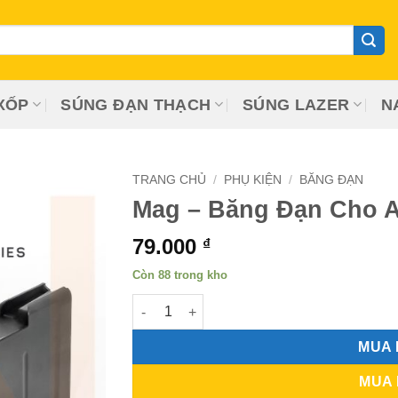
XỐP
SÚNG ĐẠN THẠCH
SÚNG LAZER
N
TRANG CHỦ
/
PHỤ KIỆN
/
BĂNG ĐẠN
Mag – Băng Đạn Cho
79.000
₫
Còn 88 trong kho
Mag - Băng Đạn Cho AWM số lượng
MUA
MUA