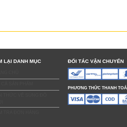
M LẠI DANH MỤC
ĐỐI TÁC VẬN CHUYỂN
ANG CHỦ
 CẢ SẢN PHẨM
PHƯƠNG THỨC THANH TO
N THỨC VỀ SÚNG ĐỒ
ƠI
M TRA ĐƠN HÀNG