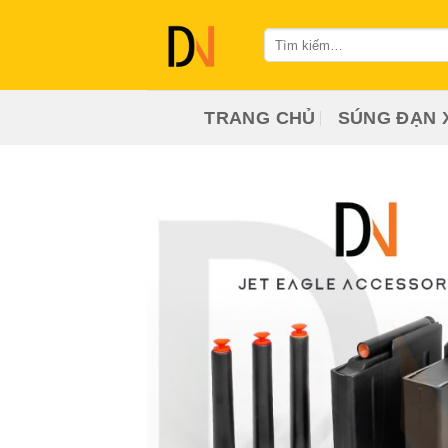
Bỏ
qua
Tìm
kiếm:
nội
dung
TRANG CHỦ
SÚNG ĐẠN 