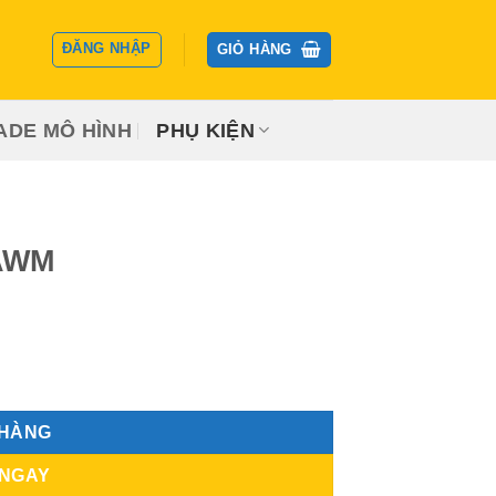
ĐĂNG NHẬP
GIỎ HÀNG
ADE MÔ HÌNH
PHỤ KIỆN
 AWM
 HÀNG
 NGAY