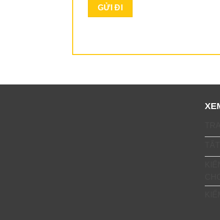
XE
TR
TẤT
KIẾ
CH
KIỂ