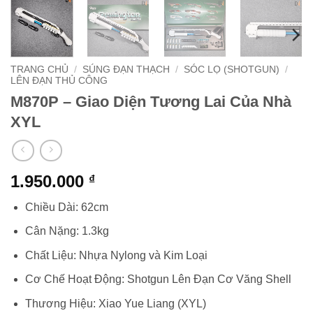
TRANG CHỦ
/
SÚNG ĐẠN THẠCH
/
SÓC LỌ (SHOTGUN)
/
LÊN ĐẠN THỦ CÔNG
M870P – Giao Diện Tương Lai Của Nhà
XYL
1.950.000
₫
Chiều Dài: 62cm
Cân Nặng: 1.3kg
Chất Liệu: Nhựa Nylong và Kim Loại
Cơ Chế Hoạt Động: Shotgun Lên Đạn Cơ Văng Shell
Thương Hiệu: Xiao Yue Liang (XYL)