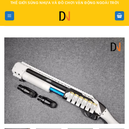
THẾ GIỚI SÚNG NHỰA VÀ ĐỒ CHƠI VẬN ĐỘNG NGOÀI TRỜI
Bỏ
qua
nội
dung