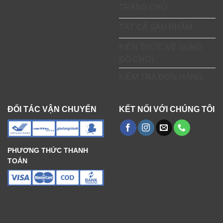
TRANG CHỦ
TẤT CẢ SẢN PHẨM
KIẾN THỨC VỀ SÚNG
ĐỒ CHƠI
KIỂM TRA ĐƠN HÀNG
ĐỐI TÁC VẬN CHUYỂN
KẾT NỐI VỚI CHÚNG TÔI
PHƯƠNG THỨC THANH
TOÁN