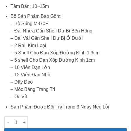
Tầm Bắn: 10~15m
Bộ Sản Phẩm Bao Gồm:
– Bộ Súng M870P
– Đai Nhựa Gắn Shell Dự Bị Bên Hông
– Đai Vải Gắn Shell Dự Bị Ở Dưới
– 2 Rail Kim Loại
– 5 Shell Cho Đạn Xốp Đường Kính 1.3cm
– 5 shell Cho Đạn Xốp Đường Kính 1cm
– 10 Viên Đạn Lớn
– 12 Viên Đạn Nhỏ
– Dây Đeo
– Móc Báng Trang Trí
– Ốc Vít
Sản Phẩm Được Đổi Trả Trong 3 Ngày Nếu Lỗi
M870P - Giao Diện Tương Lai Của Nhà XYL số lượng