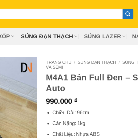
XỐP
SÚNG ĐẠN THẠCH
SÚNG LAZER
N
TRANG CHỦ
/
SÚNG ĐẠN THẠCH
/
SÚNG T
VÀ SEMI
M4A1 Bản Full Đen – 
Auto
990.000
₫
Chiều Dài: 96cm
Cân Nặng: 1kg
Chất Liệu: Nhựa ABS