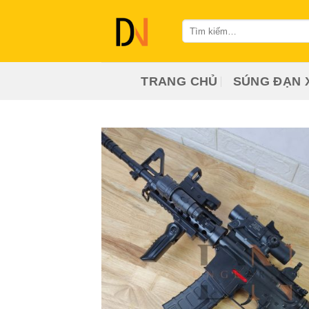
Bỏ
qua
Tìm
kiếm:
nội
dung
TRANG CHỦ
SÚNG ĐẠN 