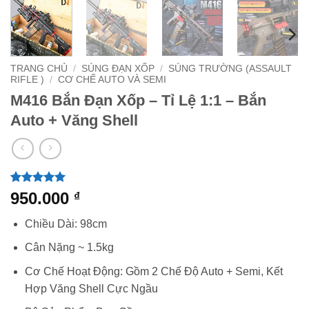
TRANG CHỦ
/
SÚNG ĐẠN XỐP
/
SÚNG TRƯỜNG (ASSAULT
RIFLE )
/
CƠ CHẾ AUTO VÀ SEMI
M416 Bắn Đạn Xốp – Tỉ Lệ 1:1 – Bắn
Auto + Văng Shell
5
1
trên 5
950.000
₫
dựa trên
đánh giá
Chiều Dài: 98cm
Cân Nặng ~ 1.5kg
Cơ Chế Hoạt Động: Gồm 2 Chế Độ Auto + Semi, Kết
Hợp Văng Shell Cực Ngầu