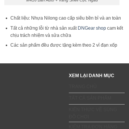
M416 Bắn Auto + Văng Shell Cực Ngầu
Chất liệu: Nhựa Nilong cao cấp siêu bền bỉ và an toàn
Tất cả những lỗi từ nhà sản xuất
DNGear shop
cam kết
chịu trách nhiệm và sửa chữa
Các sản phẩm đều được tặng kèm theo 2 vỉ đạn xốp
XEM LẠI DANH MỤC
TRANG CHỦ
TẤT CẢ SẢN PHẨM
KIẾN THỨC VỀ SÚNG
ĐỒ CHƠI
KIỂM TRA ĐƠN HÀNG