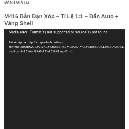
ĐÁNH GIÁ (1)
M416 Bắn Đạn Xốp – Tỉ Lệ 1:1 – Bắn Auto +
Văng Shell
Media error: Format(s) not supported or source(s) not found
Trình
chơi
Tải về tệp tin: http://sungmohinh.net/wp-
Video
content/uploads/2022/02/%E5%8D%87%E7%BA%A7%E5%B0%BC%E9%BE%
tmall.com%E5%A4%A9%E7%8C%AB.mp4?_=1