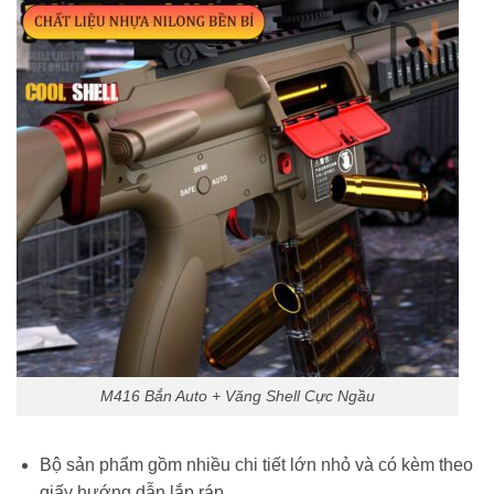
M416 Bắn Auto + Văng Shell Cực Ngầu
Bộ sản phẩm gồm nhiều chi tiết lớn nhỏ và có kèm theo
giấy hướng dẫn lắp ráp