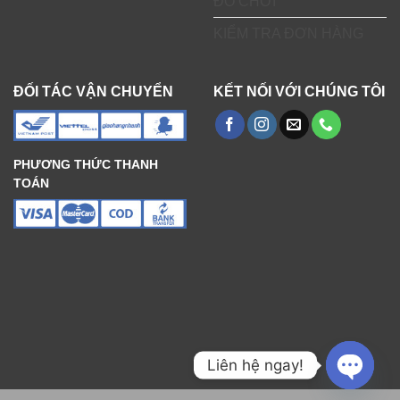
ĐỒ CHƠI
KIỂM TRA ĐƠN HÀNG
ĐỐI TÁC VẬN CHUYỂN
KẾT NỐI VỚI CHÚNG TÔI
PHƯƠNG THỨC THANH
TOÁN
Liên hệ ngay!