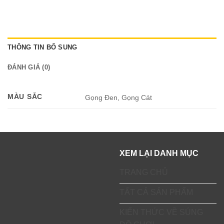
THÔNG TIN BỔ SUNG
ĐÁNH GIÁ (0)
MÀU SẮC
Gọng Đen, Gọng Cát
XEM LẠI DANH MỤC
TRANG CHỦ
TẤT CẢ SẢN PHẨM
KIẾN THỨC VỀ SÚNG