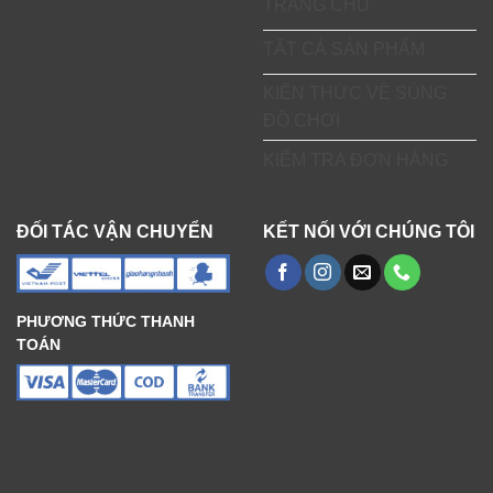
TRANG CHỦ
TẤT CẢ SẢN PHẨM
KIẾN THỨC VỀ SÚNG
ĐỒ CHƠI
KIỂM TRA ĐƠN HÀNG
ĐỐI TÁC VẬN CHUYỂN
KẾT NỐI VỚI CHÚNG TÔI
PHƯƠNG THỨC THANH
TOÁN