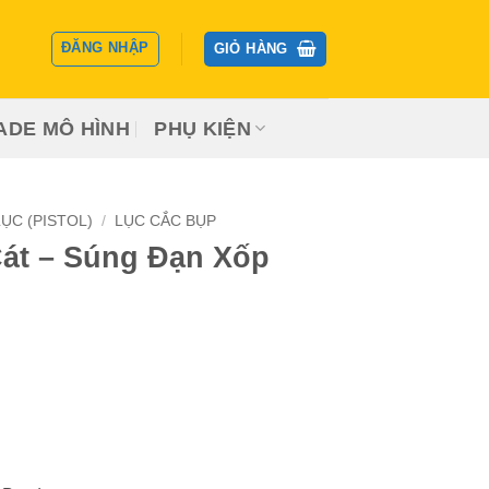
ĐĂNG NHẬP
GIỎ HÀNG
ADE MÔ HÌNH
PHỤ KIỆN
ỤC (PISTOL)
/
LỤC CẮC BỤP
át – Súng Đạn Xốp
n
0.000 ₫.