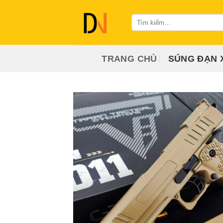
Bỏ
qua
Tìm
kiếm:
nội
dung
TRANG CHỦ
SÚNG ĐẠN 