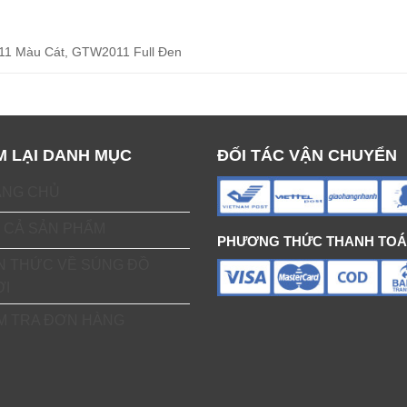
1 Màu Cát, GTW2011 Full Đen
M LẠI DANH MỤC
ĐỐI TÁC VẬN CHUYỂN
ANG CHỦ
 CẢ SẢN PHẨM
PHƯƠNG THỨC THANH TO
N THỨC VỀ SÚNG ĐỒ
ƠI
M TRA ĐƠN HÀNG