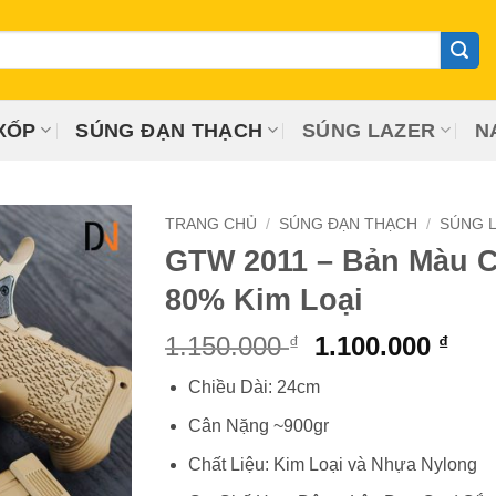
XỐP
SÚNG ĐẠN THẠCH
SÚNG LAZER
N
TRANG CHỦ
/
SÚNG ĐẠN THẠCH
/
SÚNG L
GTW 2011 – Bản Màu C
80% Kim Loại
Giá
Giá
1.150.000
1.100.000
₫
₫
gốc
hiệ
Chiều Dài: 24cm
là:
tại
1.150.000 ₫.
là:
Cân Nặng ~900gr
1.10
Chất Liệu: Kim Loại và Nhựa Nylong