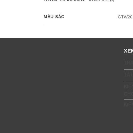
MÀU SẮC
GTW201
XE
TR
TẤT
KIẾ
CH
KIỂ