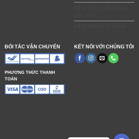
KIẾN THỨC VỀ SÚNG
ĐỒ CHƠI
KIỂM TRA ĐƠN HÀNG
ĐỐI TÁC VẬN CHUYỂN
KẾT NỐI VỚI CHÚNG TÔI
PHƯƠNG THỨC THANH
TOÁN