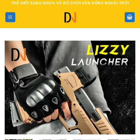
THẾ GIỚI SÚNG NHỰA VÀ ĐỒ CHƠI VẬN ĐỘNG NGOÀI TRỜI
Bỏ
qua
nội
dung