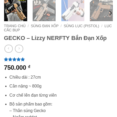
TRANG CHỦ
/
SÚNG ĐẠN XỐP
/
SÚNG LỤC (PISTOL)
/
LỤC
CẮC BỤP
GECKO – Lizzy NERFTY Bắn Đạn Xốp
5
1
trên 5
750.000
₫
dựa trên
đánh giá
Chiều dài : 27cm
Cân nặng ~ 800g
Cơ chế lên đạn từng viên
Bộ sản phẩm bao gồm:
– Thân súng Gecko