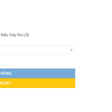
 Nếu Xảy Ra Lỗi
g
 HÀNG
 NGAY