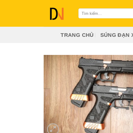
Bỏ
qua
Tìm
kiếm:
nội
dung
TRANG CHỦ
SÚNG ĐẠN 