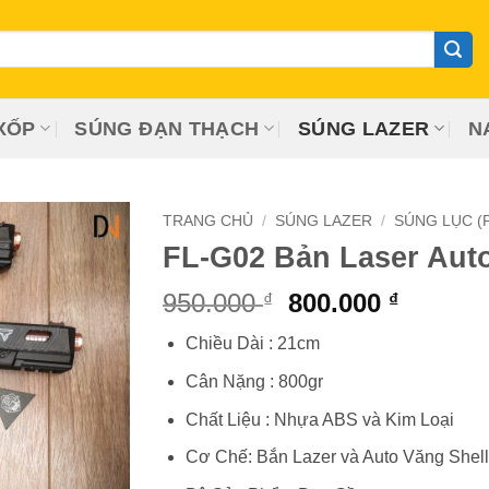
XỐP
SÚNG ĐẠN THẠCH
SÚNG LAZER
N
TRANG CHỦ
/
SÚNG LAZER
/
SÚNG LỤC (
FL-G02 Bản Laser Auto
Giá
Giá
950.000
800.000
₫
₫
gốc
hiện
Chiều Dài : 21cm
là:
tại
950.000 ₫.
là:
Cân Nặng : 800gr
800.000
Chất Liệu : Nhựa ABS và Kim Loại
Cơ Chế: Bắn Lazer và Auto Văng Shell