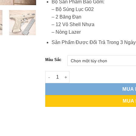
Bộ Sản Phẩm Bao Gồm:
– Bộ Súng Lục G02
– 2 Băng Đạn
– 12 Vỏ Shell Nhựa
– Nòng Lazer
Sản Phẩm Được Đổi Trả Trong 3 Ngày
Màu Sắc
FL-G02 Bản Laser Auto Văng Shell số lượn
MUA
MUA