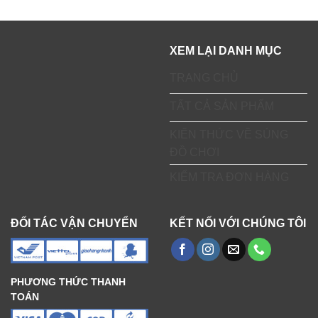
XEM LẠI DANH MỤC
TRANG CHỦ
TẤT CẢ SẢN PHẨM
KIẾN THỨC VỀ SÚNG
ĐỒ CHƠI
KIỂM TRA ĐƠN HÀNG
ĐỐI TÁC VẬN CHUYỂN
KẾT NỐI VỚI CHÚNG TÔI
PHƯƠNG THỨC THANH
TOÁN