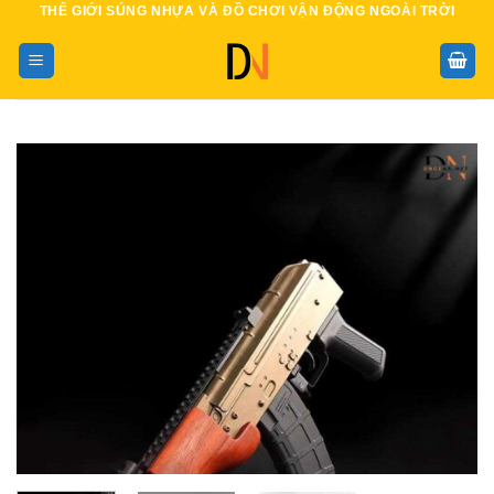
THẾ GIỚI SÚNG NHỰA VÀ ĐỒ CHƠI VẬN ĐỘNG NGOÀI TRỜI
Bỏ
qua
nội
dung