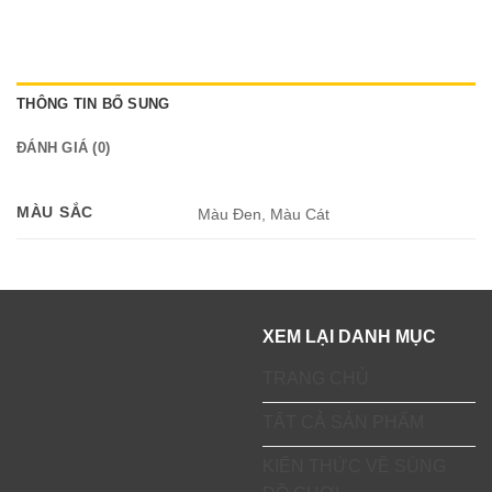
THÔNG TIN BỔ SUNG
ĐÁNH GIÁ (0)
MÀU SẮC
Màu Đen, Màu Cát
XEM LẠI DANH MỤC
TRANG CHỦ
TẤT CẢ SẢN PHẨM
KIẾN THỨC VỀ SÚNG