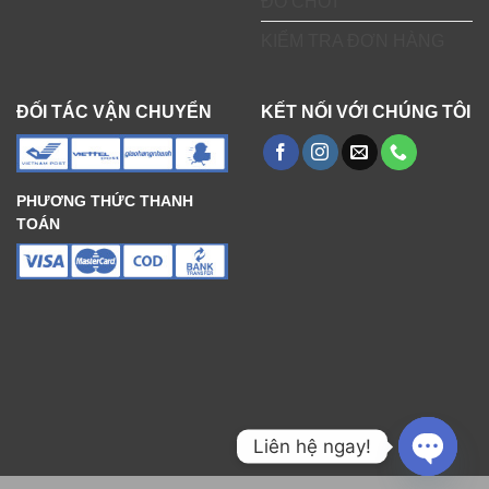
ĐỒ CHƠI
KIỂM TRA ĐƠN HÀNG
ĐỐI TÁC VẬN CHUYỂN
KẾT NỐI VỚI CHÚNG TÔI
PHƯƠNG THỨC THANH
TOÁN
Liên hệ ngay!