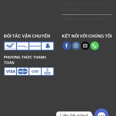
KIẾN THỨC VỀ SÚNG
ĐỒ CHƠI
KIỂM TRA ĐƠN HÀNG
ĐỐI TÁC VẬN CHUYỂN
KẾT NỐI VỚI CHÚNG TÔI
PHƯƠNG THỨC THANH
TOÁN
Liên hệ ngay!