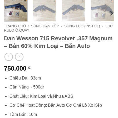
TRANG CHỦ
/
SÚNG ĐẠN XỐP
/
SÚNG LỤC (PISTOL)
/
LỤC
RULO Ổ QUAY
Dan Wesson 715 Revolver .357 Magnum
– Bản 60% Kim Loại – Bắn Auto
750.000
₫
Chiều Dài: 33cm
Cân Nặng ~ 500gr
Chất Liệu: Kim Loại và Nhựa ABS
Cơ Chế Hoạt Động: Bắn Auto Cơ Chế Lò Xo Kép
Tầm Bắn: 10m