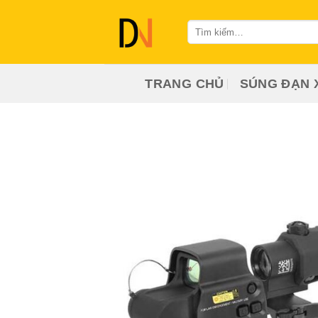
Bỏ
qua
Tìm
kiếm:
nội
dung
TRANG CHỦ
SÚNG ĐẠN 