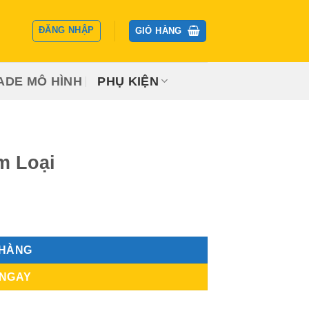
ĐĂNG NHẬP
GIỎ HÀNG
ADE MÔ HÌNH
PHỤ KIỆN
m Loại
 HÀNG
 NGAY