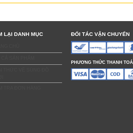
M LẠI DANH MỤC
ĐỐI TÁC VẬN CHUYỂN
ANG CHỦ
 CẢ SẢN PHẨM
PHƯƠNG THỨC THANH TO
N THỨC VỀ SÚNG ĐỒ
ƠI
M TRA ĐƠN HÀNG