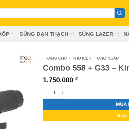
XỐP
SÚNG ĐẠN THẠCH
SÚNG LAZER
N
TRANG CHỦ
/
PHỤ KIỆN
/
ỐNG NGẮM
Combo 558 + G33 – Ki
1.750.000
₫
Combo 558 + G33 - Kim Loại số lượng
MUA
MUA