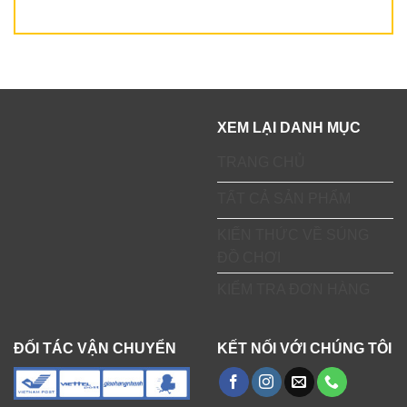
XEM LẠI DANH MỤC
TRANG CHỦ
TẤT CẢ SẢN PHẨM
KIẾN THỨC VỀ SÚNG
ĐỒ CHƠI
KIỂM TRA ĐƠN HÀNG
ĐỐI TÁC VẬN CHUYỂN
KẾT NỐI VỚI CHÚNG TÔI