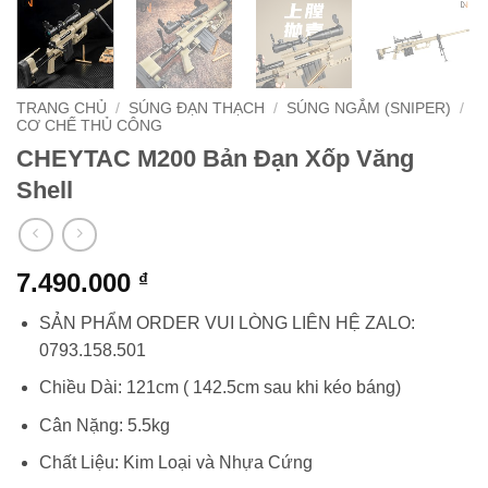
TRANG CHỦ
/
SÚNG ĐẠN THẠCH
/
SÚNG NGẮM (SNIPER)
/
CƠ CHẾ THỦ CÔNG
CHEYTAC M200 Bản Đạn Xốp Văng
Shell
7.490.000
₫
SẢN PHẨM ORDER VUI LÒNG LIÊN HỆ ZALO:
0793.158.501
Chiều Dài: 121cm ( 142.5cm sau khi kéo báng)
Cân Nặng: 5.5kg
Chất Liệu: Kim Loại và Nhựa Cứng