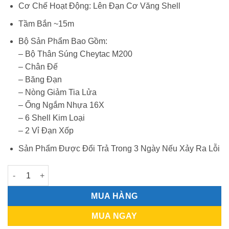
Cơ Chế Hoạt Động: Lên Đạn Cơ Văng Shell
Tầm Bắn ~15m
Bộ Sản Phẩm Bao Gồm:
– Bộ Thân Súng Cheytac M200
– Chân Đế
– Băng Đạn
– Nòng Giảm Tia Lửa
– Ống Ngắm Nhựa 16X
– 6 Shell Kim Loại
– 2 Vỉ Đạn Xốp
Sản Phẩm Được Đổi Trả Trong 3 Ngày Nếu Xảy Ra Lỗi
CHEYTAC M200 Bản Đạn Xốp Văng Shell số lượng
MUA HÀNG
MUA NGAY