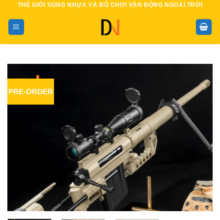
THẾ GIỚI SÚNG NHỰA VÀ ĐỒ CHƠI VẬN ĐỘNG NGOÀI TRỜI
Bỏ
qua
nội
dung
PRE-ORDER