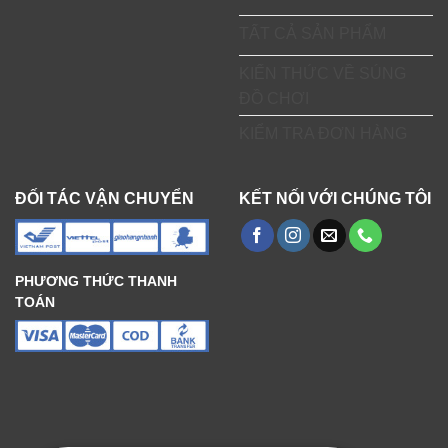
TẤT CẢ SẢN PHẨM
KIẾN THỨC VỀ SÚNG
ĐỒ CHƠI
KIỂM TRA ĐƠN HÀNG
ĐỐI TÁC VẬN CHUYỂN
KẾT NỐI VỚI CHÚNG TÔI
PHƯƠNG THỨC THANH
TOÁN