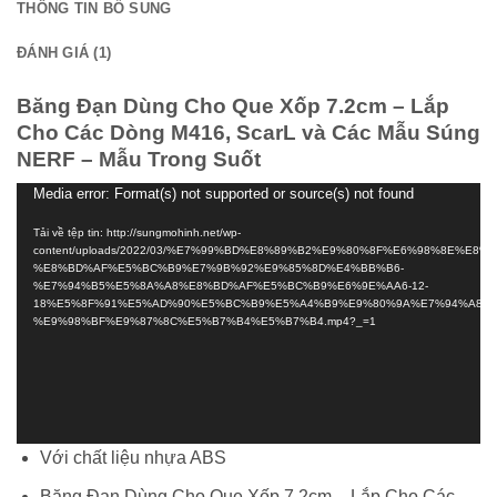
THÔNG TIN BỔ SUNG
ĐÁNH GIÁ (1)
Băng Đạn Dùng Cho Que Xốp 7.2cm – Lắp
Cho Các Dòng M416, ScarL và Các Mẫu Súng
NERF – Mẫu Trong Suốt
Media error: Format(s) not supported or source(s) not found
Trình
chơi
Tải về tệp tin: http://sungmohinh.net/wp-
Video
content/uploads/2022/03/%E7%99%BD%E8%89%B2%E9%80%8F%E6%98%8E%E8
%E8%BD%AF%E5%BC%B9%E7%9B%92%E9%85%8D%E4%BB%B6-
%E7%94%B5%E5%8A%A8%E8%BD%AF%E5%BC%B9%E6%9E%AA6-12-
18%E5%8F%91%E5%AD%90%E5%BC%B9%E5%A4%B9%E9%80%9A%E7%94%A8NE
%E9%98%BF%E9%87%8C%E5%B7%B4%E5%B7%B4.mp4?_=1
Với chất liệu nhựa ABS
Băng Đạn Dùng Cho Que Xốp 7.2cm – Lắp Cho Các