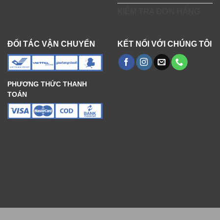
KIỂM TRA ĐƠN HÀNG
ĐỐI TÁC VẬN CHUYỂN
KẾT NỐI VỚI CHÚNG TÔI
PHƯƠNG THỨC THANH
TOÁN