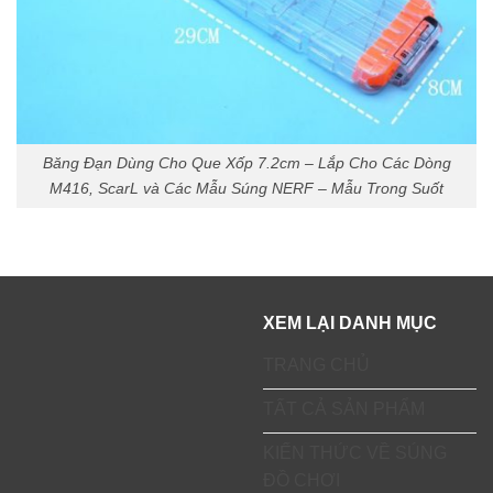
Băng Đạn Dùng Cho Que Xốp 7.2cm – Lắp Cho Các Dòng
M416, ScarL và Các Mẫu Súng NERF – Mẫu Trong Suốt
XEM LẠI DANH MỤC
TRANG CHỦ
TẤT CẢ SẢN PHẨM
KIẾN THỨC VỀ SÚNG
ĐỒ CHƠI