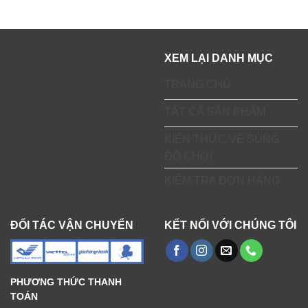
XEM LẠI DANH MỤC
TRANG CHỦ
TẤT CẢ SẢN PHẨM
KIẾN THỨC VỀ SÚNG
ĐỒ CHƠI
KIỂM TRA ĐƠN HÀNG
ĐỐI TÁC VẬN CHUYỂN
KẾT NỐI VỚI CHÚNG TÔI
PHƯƠNG THỨC THANH
TOÁN